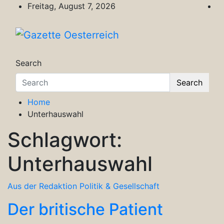
Skip
Freitag, August 7, 2026
to
content
Gazette Oesterreich
Magazin für Freizeit, Politik, Kultur & Wisse
Search
Search
Home
Unterhauswahl
Schlagwort:
Unterhauswahl
Aus der Redaktion
Politik & Gesellschaft
Der britische Patient