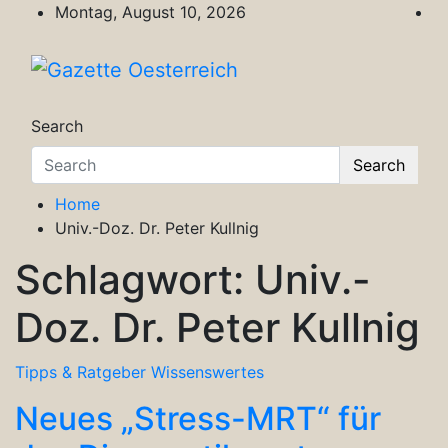
Skip
Montag, August 10, 2026
to
content
Gazette Oesterreich
Magazin für Freizeit, Politik, Kultur & Wisse
Search
Search
Home
Univ.-Doz. Dr. Peter Kullnig
Schlagwort:
Univ.-
Doz. Dr. Peter Kullnig
Tipps & Ratgeber
Wissenswertes
Neues „Stress-MRT“ für