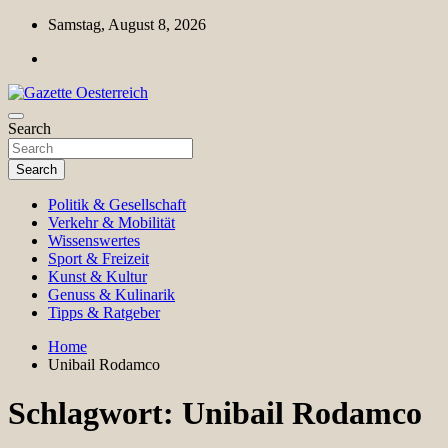
Skip
Samstag, August 8, 2026
to
content
Magazin für Freizeit, Politik, Kultur & Wissenschaft
Search
Gazette Oesterreich
Search
Politik & Gesellschaft
Verkehr & Mobilität
Wissenswertes
Sport & Freizeit
Kunst & Kultur
Genuss & Kulinarik
Tipps & Ratgeber
Home
Unibail Rodamco
Schlagwort:
Unibail Rodamco