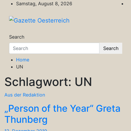
Skip
Samstag, August 8, 2026
to
content
Gazette Oesterreich
Magazin für Freizeit, Politik, Kultur & Wisse
Search
Search
Home
UN
Schlagwort:
UN
Aus der Redaktion
„Person of the Year“ Greta
Thunberg
12. Dezember 2019