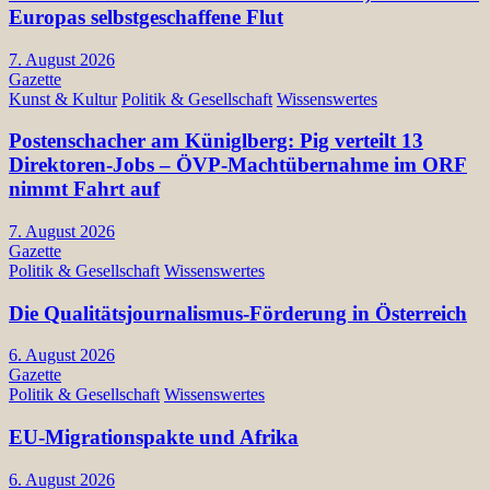
Europas selbstgeschaffene Flut
7. August 2026
Gazette
Kunst & Kultur
Politik & Gesellschaft
Wissenswertes
Postenschacher am Küniglberg: Pig verteilt 13
Direktoren-Jobs – ÖVP-Machtübernahme im ORF
nimmt Fahrt auf
7. August 2026
Gazette
Politik & Gesellschaft
Wissenswertes
Die Qualitätsjournalismus-Förderung in Österreich
6. August 2026
Gazette
Politik & Gesellschaft
Wissenswertes
EU-Migrationspakte und Afrika
6. August 2026