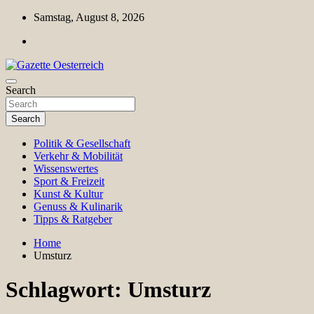
Skip
Samstag, August 8, 2026
to
content
Magazin für Freizeit, Politik, Kultur & Wissenschaft
Search
Gazette Oesterreich
Search
Politik & Gesellschaft
Verkehr & Mobilität
Wissenswertes
Sport & Freizeit
Kunst & Kultur
Genuss & Kulinarik
Tipps & Ratgeber
Home
Umsturz
Schlagwort:
Umsturz