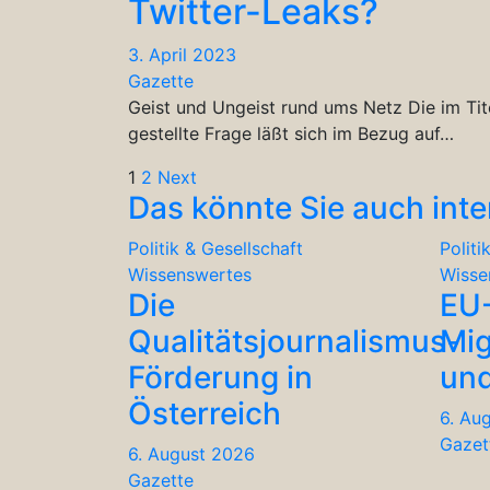
Twitter-Leaks?
3. April 2023
Gazette
Geist und Ungeist rund ums Netz Die im Tit
gestellte Frage läßt sich im Bezug auf…
Seitennummerierung
1
2
Next
Das könnte Sie auch inte
der
Politik & Gesellschaft
Politi
Beiträge
Wissenswertes
Wisse
Die
EU
Qualitätsjournalismus-
Mig
Förderung in
und
Österreich
6. Au
Gazet
6. August 2026
Gazette