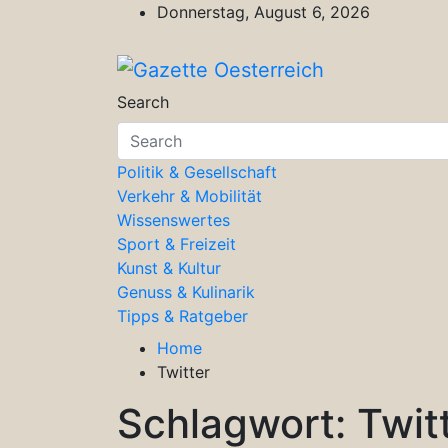
Skip
Donnerstag, August 6, 2026
to
content
Gazette Oesterreich
Magazin für Freizeit, Politik, Kultu
Search
Politik & Gesellschaft
Verkehr & Mobilität
Wissenswertes
Sport & Freizeit
Kunst & Kultur
Genuss & Kulinarik
Tipps & Ratgeber
Home
Twitter
Schlagwort:
Twit