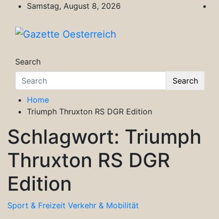
Skip
Samstag, August 8, 2026
to
content
Gazette Oesterreich
Magazin für Freizeit, Politik, Kultur & Wisse
Search
Search
Home
Triumph Thruxton RS DGR Edition
Schlagwort:
Triumph
Thruxton RS DGR
Edition
Sport & Freizeit
Verkehr & Mobilität