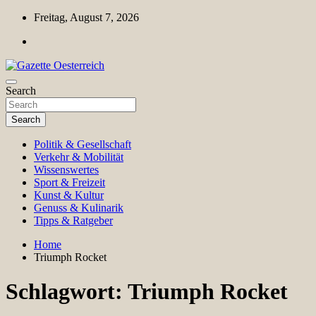
Skip
Freitag, August 7, 2026
to
content
Magazin für Freizeit, Politik, Kultur & Wissenschaft
Search
Gazette Oesterreich
Search
Politik & Gesellschaft
Verkehr & Mobilität
Wissenswertes
Sport & Freizeit
Kunst & Kultur
Genuss & Kulinarik
Tipps & Ratgeber
Home
Triumph Rocket
Schlagwort:
Triumph Rocket