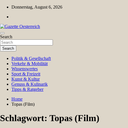
Skip
Donnerstag, August 6, 2026
to
content
Magazin für Freizeit, Politik, Kultur & Wissenschaft
Search
Gazette Oesterreich
Search
Politik & Gesellschaft
Verkehr & Mobilität
Wissenswertes
Sport & Freizeit
Kunst & Kultur
Genuss & Kulinarik
Tipps & Ratgeber
Home
Topas (Film)
Schlagwort:
Topas (Film)