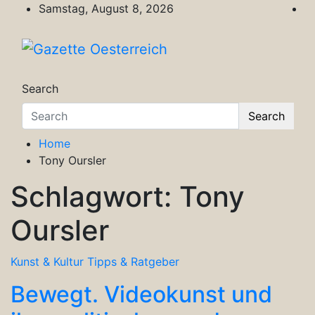
Skip
Samstag, August 8, 2026
to
content
Gazette Oesterreich
Magazin für Freizeit, Politik, Kultur & Wisse
Search
Search
Home
Tony Oursler
Schlagwort:
Tony
Oursler
Kunst & Kultur
Tipps & Ratgeber
Bewegt. Videokunst und