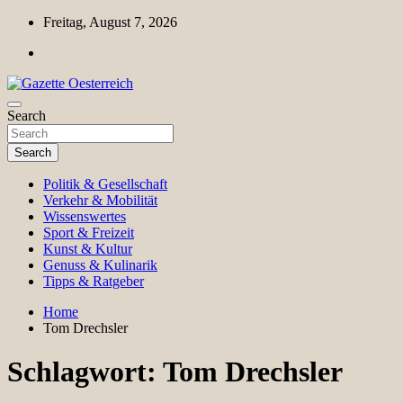
Skip
Freitag, August 7, 2026
to
content
Magazin für Freizeit, Politik, Kultur & Wissenschaft
Search
Gazette Oesterreich
Search
Politik & Gesellschaft
Verkehr & Mobilität
Wissenswertes
Sport & Freizeit
Kunst & Kultur
Genuss & Kulinarik
Tipps & Ratgeber
Home
Tom Drechsler
Schlagwort:
Tom Drechsler