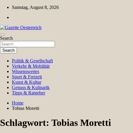
Skip
Samstag, August 8, 2026
to
content
Magazin für Freizeit, Politik, Kultur & Wissenschaft
Search
Gazette Oesterreich
Search
Politik & Gesellschaft
Verkehr & Mobilität
Wissenswertes
Sport & Freizeit
Kunst & Kultur
Genuss & Kulinarik
Tipps & Ratgeber
Home
Tobias Moretti
Schlagwort:
Tobias Moretti