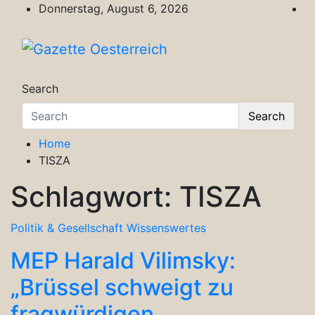
Skip
Donnerstag, August 6, 2026
to
content
Gazette Oesterreich
Magazin für Freizeit, Politik, Kultur & Wisse
Search
Search
Home
TISZA
Schlagwort:
TISZA
Politik & Gesellschaft
Wissenswertes
MEP Harald Vilimsky:
„Brüssel schweigt zu
fragwürdigen