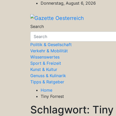
Skip
Donnerstag, August 6, 2026
to
content
Gazette Oesterreich
Magazin für Freizeit, Politik, Kultu
Search
Politik & Gesellschaft
Verkehr & Mobilität
Wissenswertes
Sport & Freizeit
Kunst & Kultur
Genuss & Kulinarik
Tipps & Ratgeber
Home
Tiny Forrest
Schlagwort:
Tiny