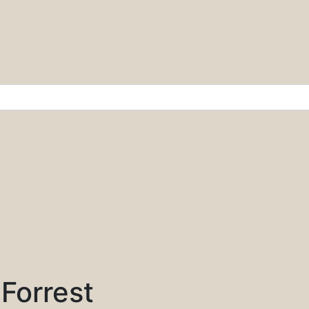
r & Wissenschaft
 Forrest