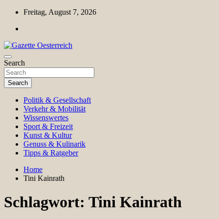
Skip
Freitag, August 7, 2026
to
content
Magazin für Freizeit, Politik, Kultur & Wissenschaft
Search
Gazette Oesterreich
Search
Politik & Gesellschaft
Verkehr & Mobilität
Wissenswertes
Sport & Freizeit
Kunst & Kultur
Genuss & Kulinarik
Tipps & Ratgeber
Home
Tini Kainrath
Schlagwort:
Tini Kainrath