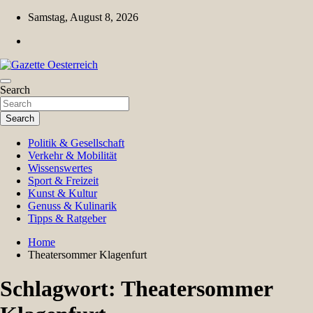
Skip
Samstag, August 8, 2026
to
content
Magazin für Freizeit, Politik, Kultur & Wissenschaft
Search
Gazette Oesterreich
Search
Politik & Gesellschaft
Verkehr & Mobilität
Wissenswertes
Sport & Freizeit
Kunst & Kultur
Genuss & Kulinarik
Tipps & Ratgeber
Home
Theatersommer Klagenfurt
Schlagwort:
Theatersommer