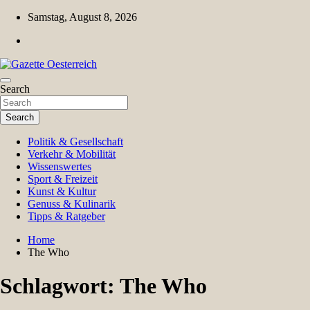
Skip
Samstag, August 8, 2026
to
content
Magazin für Freizeit, Politik, Kultur & Wissenschaft
Search
Gazette Oesterreich
Search
Politik & Gesellschaft
Verkehr & Mobilität
Wissenswertes
Sport & Freizeit
Kunst & Kultur
Genuss & Kulinarik
Tipps & Ratgeber
Home
The Who
Schlagwort:
The Who