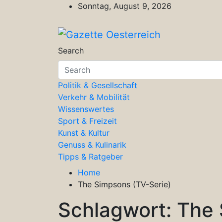
Skip
Sonntag, August 9, 2026
to
content
Gazette Oesterreich
Magazin für Freizeit, Politik, Kultu
Search
Politik & Gesellschaft
Verkehr & Mobilität
Wissenswertes
Sport & Freizeit
Kunst & Kultur
Genuss & Kulinarik
Tipps & Ratgeber
Home
The Simpsons (TV-Serie)
Schlagwort:
The 