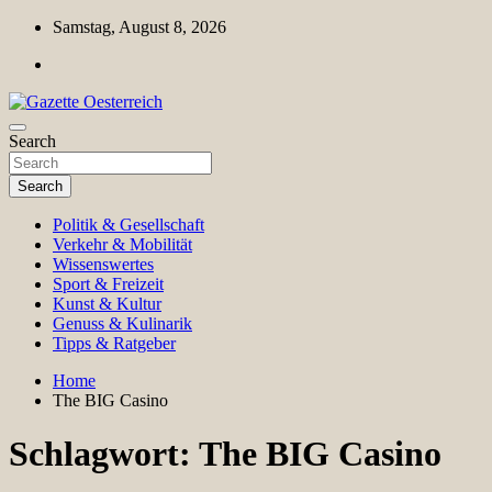
Skip
Samstag, August 8, 2026
to
content
Magazin für Freizeit, Politik, Kultur & Wissenschaft
Search
Gazette Oesterreich
Search
Politik & Gesellschaft
Verkehr & Mobilität
Wissenswertes
Sport & Freizeit
Kunst & Kultur
Genuss & Kulinarik
Tipps & Ratgeber
Home
The BIG Casino
Schlagwort:
The BIG Casino