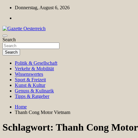
Skip
Donnerstag, August 6, 2026
to
content
Magazin für Freizeit, Politik, Kultur & Wissenschaft
Search
Gazette Oesterreich
Search
Politik & Gesellschaft
Verkehr & Mobilität
Wissenswertes
Sport & Freizeit
Kunst & Kultur
Genuss & Kulinarik
Tipps & Ratgeber
Home
Thanh Cong Motor Vietnam
Schlagwort:
Thanh Cong Motor