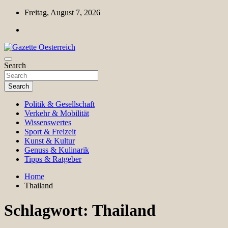
Skip
Freitag, August 7, 2026
to
content
Magazin für Freizeit, Politik, Kultur & Wissenschaft
Search
Gazette Oesterreich
Search
Politik & Gesellschaft
Verkehr & Mobilität
Wissenswertes
Sport & Freizeit
Kunst & Kultur
Genuss & Kulinarik
Tipps & Ratgeber
Home
Thailand
Schlagwort:
Thailand