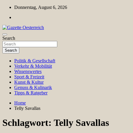
Skip
Donnerstag, August 6, 2026
to
content
Magazin für Freizeit, Politik, Kultur & Wissenschaft
Search
Gazette Oesterreich
Search
Politik & Gesellschaft
Verkehr & Mobilität
Wissenswertes
Sport & Freizeit
Kunst & Kultur
Genuss & Kulinarik
Tipps & Ratgeber
Home
Telly Savallas
Schlagwort:
Telly Savallas