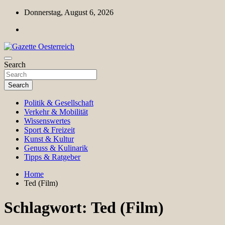
Skip
Donnerstag, August 6, 2026
to
content
Magazin für Freizeit, Politik, Kultur & Wissenschaft
Search
Gazette Oesterreich
Search
Politik & Gesellschaft
Verkehr & Mobilität
Wissenswertes
Sport & Freizeit
Kunst & Kultur
Genuss & Kulinarik
Tipps & Ratgeber
Home
Ted (Film)
Schlagwort:
Ted (Film)