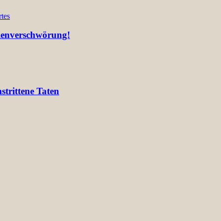
tes
lienverschwörung!
trittene Taten