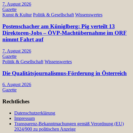
7. August 2026
Gazette
Kunst & Kultur
Politik & Gesellschaft
Wissenswertes
Postenschacher am Küniglberg: Pig verteilt 13
Direktoren-Jobs – ÖVP-Machtübernahme im ORF
nimmt Fahrt auf
7. August 2026
Gazette
Politik & Gesellschaft
Wissenswertes
Die Qualitätsjournalismus-Förderung in Österreich
6. August 2026
Gazette
Rechtliches
Datenschutzerklärung
Impressum
Transparenz-Bekanntmachungen gemäß Verordnung (EU)
2024/900 zu politischen Anzeige