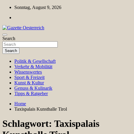
Skip
Sonntag, August 9, 2026
to
content
Magazin für Freizeit, Politik, Kultur & Wissenschaft
Search
Gazette Oesterreich
Search
Politik & Gesellschaft
Verkehr & Mobilität
Wissenswertes
Sport & Freizeit
Kunst & Kultur
Genuss & Kulinarik
Tipps & Ratgeber
Home
Taxispalais Kunsthalle Tirol
Schlagwort:
Taxispalais