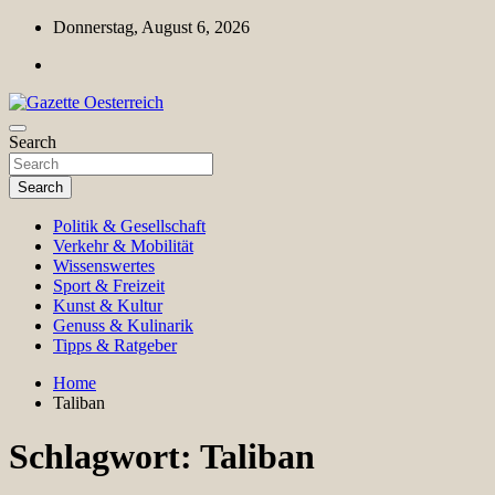
Skip
Donnerstag, August 6, 2026
to
content
Magazin für Freizeit, Politik, Kultur & Wissenschaft
Search
Gazette Oesterreich
Search
Politik & Gesellschaft
Verkehr & Mobilität
Wissenswertes
Sport & Freizeit
Kunst & Kultur
Genuss & Kulinarik
Tipps & Ratgeber
Home
Taliban
Schlagwort:
Taliban