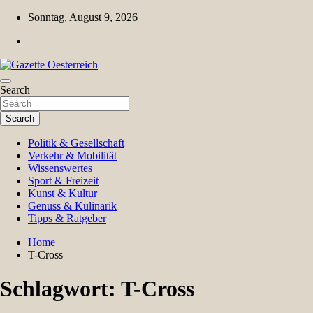
Skip
Sonntag, August 9, 2026
to
content
Magazin für Freizeit, Politik, Kultur & Wissenschaft
Search
Gazette Oesterreich
Search
Politik & Gesellschaft
Verkehr & Mobilität
Wissenswertes
Sport & Freizeit
Kunst & Kultur
Genuss & Kulinarik
Tipps & Ratgeber
Home
T-Cross
Schlagwort:
T-Cross