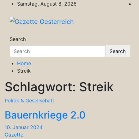
Skip
Samstag, August 8, 2026
to
content
Gazette Oesterreich
Magazin für Freizeit, Politik, Kultur & Wisse
Search
Search
Home
Streik
Schlagwort:
Streik
Politik & Gesellschaft
Bauernkriege 2.0
10. Januar 2024
Gazette