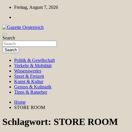
Skip
Freitag, August 7, 2026
to
content
Magazin für Freizeit, Politik, Kultur & Wissenschaft
Search
Gazette Oesterreich
Search
Politik & Gesellschaft
Verkehr & Mobilität
Wissenswertes
Sport & Freizeit
Kunst & Kultur
Genuss & Kulinarik
Tipps & Ratgeber
Home
STORE ROOM
Schlagwort:
STORE ROOM