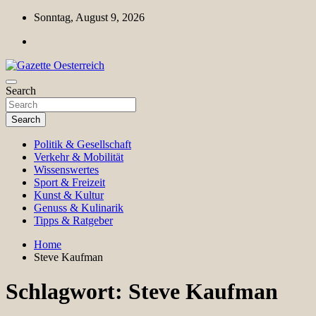
Skip
Sonntag, August 9, 2026
to
content
Magazin für Freizeit, Politik, Kultur & Wissenschaft
Search
Gazette Oesterreich
Search
Politik & Gesellschaft
Verkehr & Mobilität
Wissenswertes
Sport & Freizeit
Kunst & Kultur
Genuss & Kulinarik
Tipps & Ratgeber
Home
Steve Kaufman
Schlagwort:
Steve Kaufman