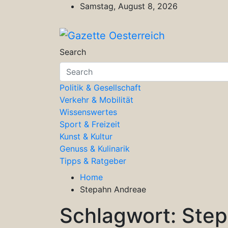
Skip
Samstag, August 8, 2026
to
content
Gazette Oesterreich
Magazin für Freizeit, Politik, Kultu
Search
Politik & Gesellschaft
Verkehr & Mobilität
Wissenswertes
Sport & Freizeit
Kunst & Kultur
Genuss & Kulinarik
Tipps & Ratgeber
Home
Stepahn Andreae
Schlagwort:
Step