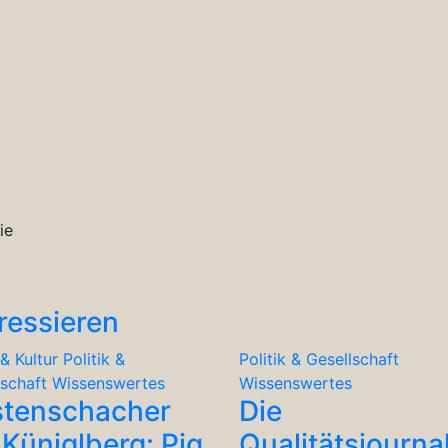
ie
ressieren
& Kultur
Politik &
Politik & Gesellschaft
lschaft
Wissenswertes
Wissenswertes
stenschacher
Die
Küniglberg: Pig
Qualitätsjourna