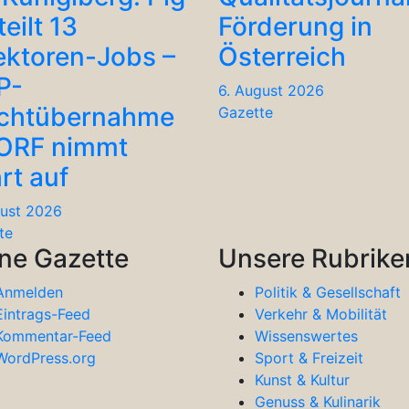
teilt 13
Förderung in
ektoren-Jobs –
Österreich
P-
6. August 2026
chtübernahme
Gazette
 ORF nimmt
rt auf
gust 2026
te
ne Gazette
Unsere Rubrike
Anmelden
Politik & Gesellschaft
Eintrags-Feed
Verkehr & Mobilität
Kommentar-Feed
Wissenswertes
WordPress.org
Sport & Freizeit
Kunst & Kultur
Genuss & Kulinarik