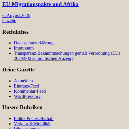
EU-Migrationspakte und Afrika
6. August 2026
Gazette
Rechtliches
Datenschutzerklärung
Impressum
Transparenz-Bekanntmachungen gemäß Verordnung (EU)
2024/900 zu politischen Anzeige
Deine Gazette
Anmelden
Eintrags-Feed
Kommentar-Feed
WordPress.org
Unsere Rubriken
Politik & Gesellschaft
Verkehr & Mobilität
Wissenswertes