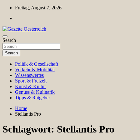
Skip
Freitag, August 7, 2026
to
content
Magazin für Freizeit, Politik, Kultur & Wissenschaft
Search
Gazette Oesterreich
Search
Politik & Gesellschaft
Verkehr & Mobilität
Wissenswertes
Sport & Freizeit
Kunst & Kultur
Genuss & Kulinarik
Tipps & Ratgeber
Home
Stellantis Pro
Schlagwort:
Stellantis Pro