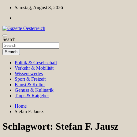
Skip
Samstag, August 8, 2026
to
content
Magazin für Freizeit, Politik, Kultur & Wissenschaft
Search
Gazette Oesterreich
Search
Politik & Gesellschaft
Verkehr & Mobilität
Wissenswertes
Sport & Freizeit
Kunst & Kultur
Genuss & Kulinarik
Tipps & Ratgeber
Home
Stefan F. Jausz
Schlagwort:
Stefan F. Jausz