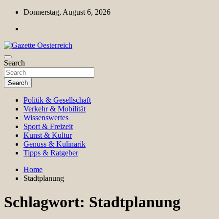
Skip
Donnerstag, August 6, 2026
to
content
Magazin für Freizeit, Politik, Kultur & Wissenschaft
Search
Gazette Oesterreich
Search
Politik & Gesellschaft
Verkehr & Mobilität
Wissenswertes
Sport & Freizeit
Kunst & Kultur
Genuss & Kulinarik
Tipps & Ratgeber
Home
Stadtplanung
Schlagwort:
Stadtplanung