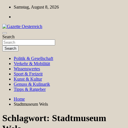
Skip
Samstag, August 8, 2026
to
content
Magazin für Freizeit, Politik, Kultur & Wissenschaft
Search
Gazette Oesterreich
Search
Politik & Gesellschaft
Verkehr & Mobilität
Wissenswertes
Sport & Freizeit
Kunst & Kultur
Genuss & Kulinarik
Tipps & Ratgeber
Home
Stadtmuseum Wels
Schlagwort:
Stadtmuseum