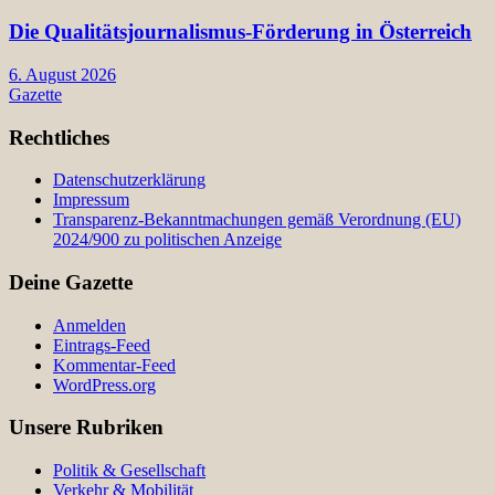
Die Qualitätsjournalismus-Förderung in Österreich
6. August 2026
Gazette
Rechtliches
Datenschutzerklärung
Impressum
Transparenz-Bekanntmachungen gemäß Verordnung (EU)
2024/900 zu politischen Anzeige
Deine Gazette
Anmelden
Eintrags-Feed
Kommentar-Feed
WordPress.org
Unsere Rubriken
Politik & Gesellschaft
Verkehr & Mobilität