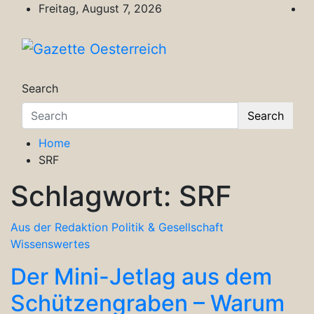
Skip
Freitag, August 7, 2026
to
content
Gazette Oesterreich
Magazin für Freizeit, Politik, Kultur & Wisse
Search
Search
Home
SRF
Schlagwort:
SRF
Aus der Redaktion
Politik & Gesellschaft
Wissenswertes
Der Mini-Jetlag aus dem
Schützengraben – Warum