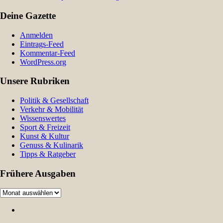
Deine Gazette
Anmelden
Eintrags-Feed
Kommentar-Feed
WordPress.org
Unsere Rubriken
Politik & Gesellschaft
Verkehr & Mobilität
Wissenswertes
Sport & Freizeit
Kunst & Kultur
Genuss & Kulinarik
Tipps & Ratgeber
Frühere Ausgaben
Frühere
Ausgaben