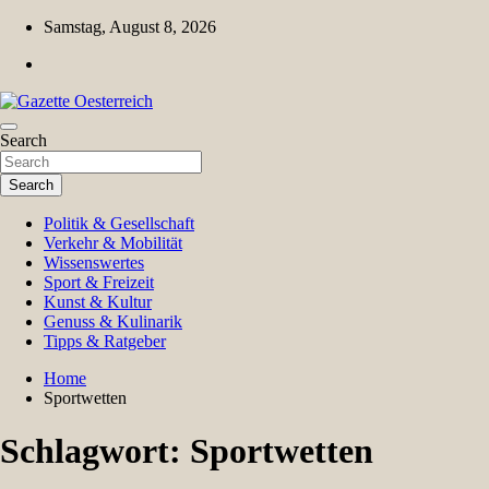
Skip
Samstag, August 8, 2026
to
content
Magazin für Freizeit, Politik, Kultur & Wissenschaft
Search
Gazette Oesterreich
Search
Politik & Gesellschaft
Verkehr & Mobilität
Wissenswertes
Sport & Freizeit
Kunst & Kultur
Genuss & Kulinarik
Tipps & Ratgeber
Home
Sportwetten
Schlagwort:
Sportwetten