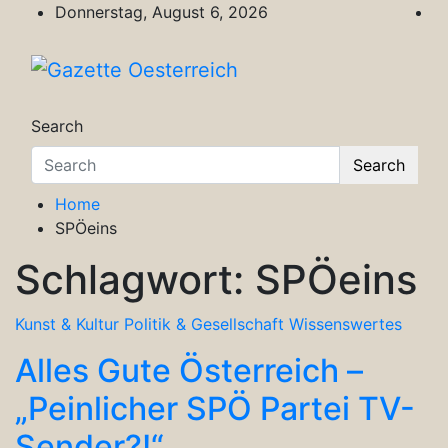
Skip
Donnerstag, August 6, 2026
to
content
Gazette Oesterreich
Magazin für Freizeit, Politik, Kultur & Wisse
Search
Search
Home
SPÖeins
Schlagwort:
SPÖeins
Kunst & Kultur
Politik & Gesellschaft
Wissenswertes
Alles Gute Österreich –
„Peinlicher SPÖ Partei TV-
Sender?!“