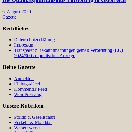
Die Qualitätsjournalismus-Förderung in Österreich
6. August 2026
Gazette
Rechtliches
Datenschutzerklärung
Impressum
Transparenz-Bekanntmachungen gemäß Verordnung (EU)
2024/900 zu politischen Anzeige
Deine Gazette
Anmelden
Eintrags-Feed
Kommentar-Feed
WordPress.org
Unsere Rubriken
Politik & Gesellschaft
Verkehr & Mobilität
Wissenswertes