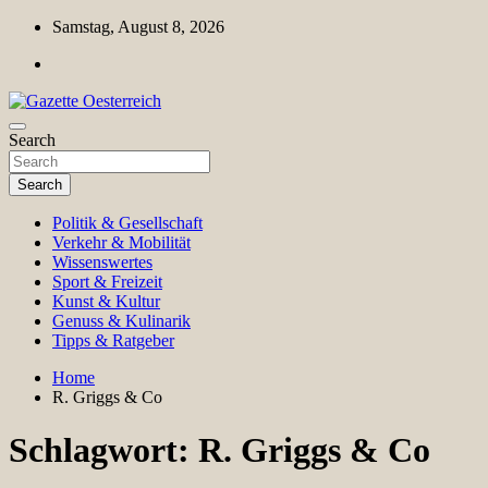
Skip
Samstag, August 8, 2026
to
content
Magazin für Freizeit, Politik, Kultur & Wissenschaft
Search
Gazette Oesterreich
Search
Politik & Gesellschaft
Verkehr & Mobilität
Wissenswertes
Sport & Freizeit
Kunst & Kultur
Genuss & Kulinarik
Tipps & Ratgeber
Home
R. Griggs & Co
Schlagwort:
R. Griggs & Co