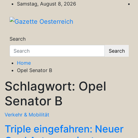
Skip
Samstag, August 8, 2026
to
content
Gazette Oesterreich
Magazin für Freizeit, Politik, Kultur & Wisse
Search
Search
Home
Opel Senator B
Schlagwort:
Opel
Senator B
Verkehr & Mobilität
Triple eingefahren: Neuer