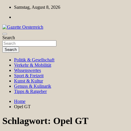
Skip
Samstag, August 8, 2026
to
content
Magazin für Freizeit, Politik, Kultur & Wissenschaft
Search
Gazette Oesterreich
Search
Politik & Gesellschaft
Verkehr & Mobilität
Wissenswertes
Sport & Freizeit
Kunst & Kultur
Genuss & Kulinarik
Tipps & Ratgeber
Home
Opel GT
Schlagwort:
Opel GT