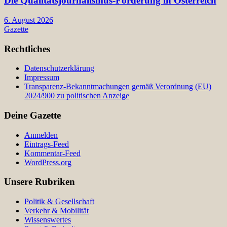
Die Qualitätsjournalismus-Förderung in Österreich
6. August 2026
Gazette
Rechtliches
Datenschutzerklärung
Impressum
Transparenz-Bekanntmachungen gemäß Verordnung (EU)
2024/900 zu politischen Anzeige
Deine Gazette
Anmelden
Eintrags-Feed
Kommentar-Feed
WordPress.org
Unsere Rubriken
Politik & Gesellschaft
Verkehr & Mobilität
Wissenswertes