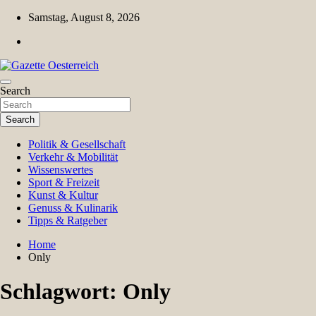
Skip
Samstag, August 8, 2026
to
content
Magazin für Freizeit, Politik, Kultur & Wissenschaft
Search
Gazette Oesterreich
Search
Politik & Gesellschaft
Verkehr & Mobilität
Wissenswertes
Sport & Freizeit
Kunst & Kultur
Genuss & Kulinarik
Tipps & Ratgeber
Home
Only
Schlagwort:
Only