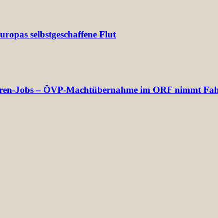
ropas selbstgeschaffene Flut
ektoren-Jobs – ÖVP-Machtübernahme im ORF nimmt Fah