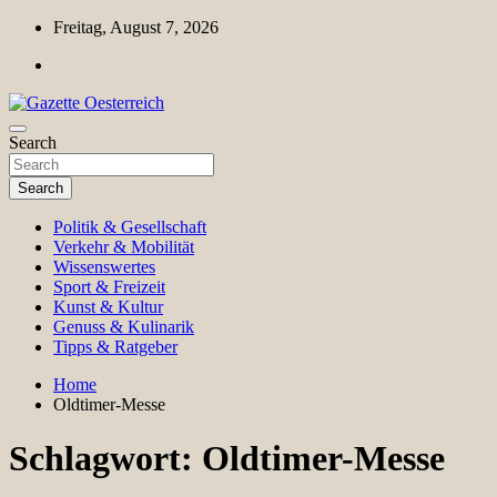
Skip
Freitag, August 7, 2026
to
content
Magazin für Freizeit, Politik, Kultur & Wissenschaft
Search
Gazette Oesterreich
Search
Politik & Gesellschaft
Verkehr & Mobilität
Wissenswertes
Sport & Freizeit
Kunst & Kultur
Genuss & Kulinarik
Tipps & Ratgeber
Home
Oldtimer-Messe
Schlagwort:
Oldtimer-Messe