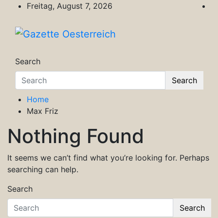
Skip
Freitag, August 7, 2026
to
content
Gazette Oesterreich
Magazin für Freizeit, Politik, Kultur & Wisse
Search
Search
Home
Max Friz
Nothing Found
It seems we can’t find what you’re looking for. Perhaps
searching can help.
Search
Search