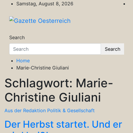
Skip
Samstag, August 8, 2026
to
content
Gazette Oesterreich
Magazin für Freizeit, Politik, Kultur & Wisse
Search
Search
Home
Marie-Christine Giuliani
Schlagwort:
Marie-
Christine Giuliani
Aus der Redaktion
Politik & Gesellschaft
Der Herbst startet. Und er