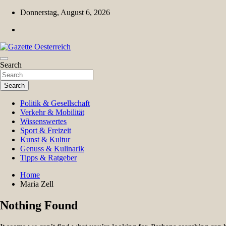
Skip
Donnerstag, August 6, 2026
to
content
Magazin für Freizeit, Politik, Kultur & Wissenschaft
Search
Gazette Oesterreich
Search
Politik & Gesellschaft
Verkehr & Mobilität
Wissenswertes
Sport & Freizeit
Kunst & Kultur
Genuss & Kulinarik
Tipps & Ratgeber
Home
Maria Zell
Nothing Found