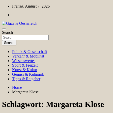
Skip
Freitag, August 7, 2026
to
content
Magazin für Freizeit, Politik, Kultur & Wissenschaft
Search
Gazette Oesterreich
Search
Politik & Gesellschaft
Verkehr & Mobilität
Wissenswertes
Sport & Freizeit
Kunst & Kultur
Genuss & Kulinarik
Tipps & Ratgeber
Home
Margareta Klose
Schlagwort:
Margareta Klose