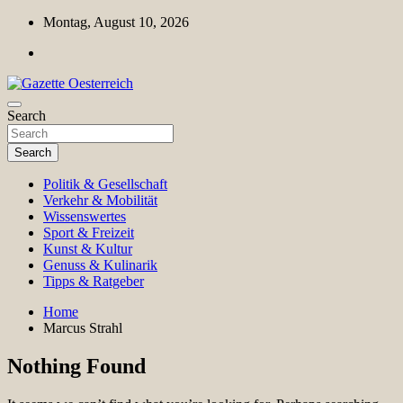
Skip
Montag, August 10, 2026
to
content
Magazin für Freizeit, Politik, Kultur & Wissenschaft
Search
Gazette Oesterreich
Search
Politik & Gesellschaft
Verkehr & Mobilität
Wissenswertes
Sport & Freizeit
Kunst & Kultur
Genuss & Kulinarik
Tipps & Ratgeber
Home
Marcus Strahl
Nothing Found