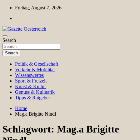
Skip
Freitag, August 7, 2026
to
content
Magazin für Freizeit, Politik, Kultur & Wissenschaft
Search
Gazette Oesterreich
Search
Politik & Gesellschaft
Verkehr & Mobilität
Wissenswertes
Sport & Freizeit
Kunst & Kultur
Genuss & Kulinarik
Tipps & Ratgeber
Home
Mag.a Brigitte Nindl
Schlagwort:
Mag.a Brigitte