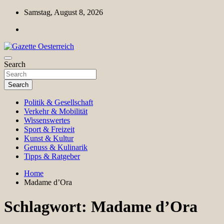
Skip
Samstag, August 8, 2026
to
content
Magazin für Freizeit, Politik, Kultur & Wissenschaft
Search
Gazette Oesterreich
Search
Politik & Gesellschaft
Verkehr & Mobilität
Wissenswertes
Sport & Freizeit
Kunst & Kultur
Genuss & Kulinarik
Tipps & Ratgeber
Home
Madame d’Ora
Schlagwort:
Madame d’Ora