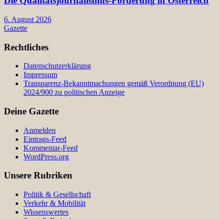
Die Qualitätsjournalismus-Förderung in Österreich
6. August 2026
Gazette
Rechtliches
Datenschutzerklärung
Impressum
Transparenz-Bekanntmachungen gemäß Verordnung (EU)
2024/900 zu politischen Anzeige
Deine Gazette
Anmelden
Eintrags-Feed
Kommentar-Feed
WordPress.org
Unsere Rubriken
Politik & Gesellschaft
Verkehr & Mobilität
Wissenswertes