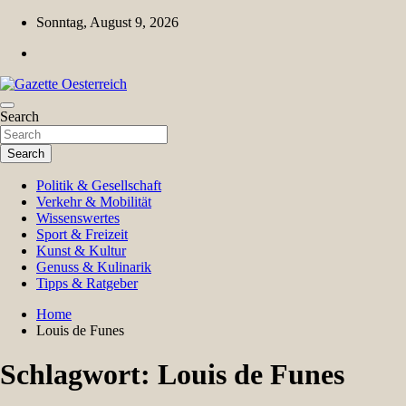
Skip
Sonntag, August 9, 2026
to
content
Magazin für Freizeit, Politik, Kultur & Wissenschaft
Search
Gazette Oesterreich
Search
Politik & Gesellschaft
Verkehr & Mobilität
Wissenswertes
Sport & Freizeit
Kunst & Kultur
Genuss & Kulinarik
Tipps & Ratgeber
Home
Louis de Funes
Schlagwort:
Louis de Funes