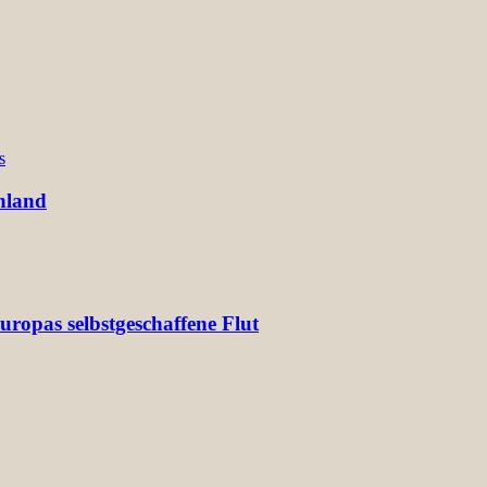
s
hland
ropas selbstgeschaffene Flut